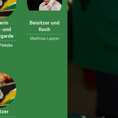
erin
Beisitzer und
 - und
Koch
garde
Matthias Lapper
Pintzke
tzer