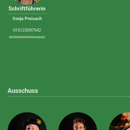
Schriftführerin
Sonja Preisach
015123097542
schriftfuehrerin@veitsgroma.com
Ausschuss