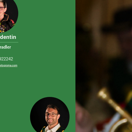
identin
radler
922242
eitsgroma.com