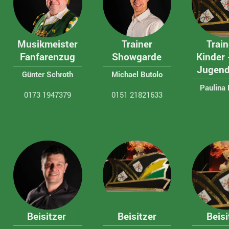
Musikmeister
Trainer
Train
Fanfarenzug
Showgarde
Kinder
Jugend
Günter Schroth
Michael Butolo
Paulina 
0173 1947379
0151 21821633
Beisitzer
Beisitzer
Beisi