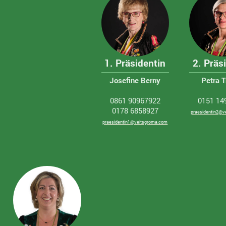
1. Präsidentin
2. Präs
Josefine Berny
Petra T
0861 90967922
0151 14
0178 6858927
praesidentin2@v
praesidentin1@veitsgroma.com