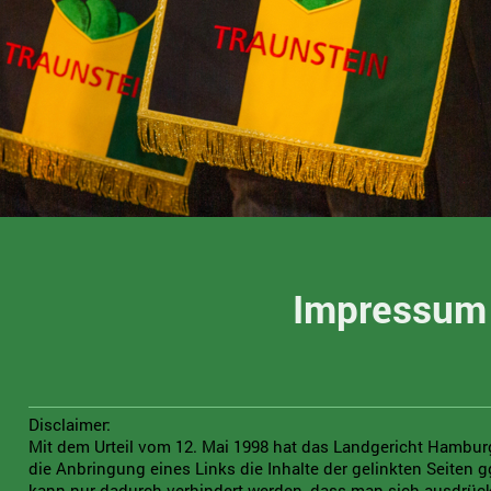
Impressum
Disclaimer:
Mit dem Urteil vom 12. Mai 1998 hat das Landgericht Hambu
die Anbringung eines Links die Inhalte der gelinkten Seiten g
kann nur dadurch verhindert werden, dass man sich ausdrück