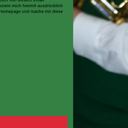
anziere mich hiermit ausdrücklich
er Homepage und mache mir diese